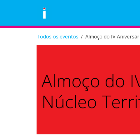
Skip to Content
Área Pessoal
Eventos
Loja
Todos os eventos
Almoço do IV Aniversári
Almoço do IV
Núcleo Terri