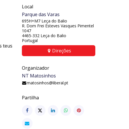
Local
Parque das Varas
695H+M7 Leça do Balio
R. Dom Frei Esteves Vasques Pimentel
1047
4465-332 Leça do Balio
Portugal
s teus
Direções
Organizador
NT Matosinhos
matosinhos@liberal.pt
Partilha