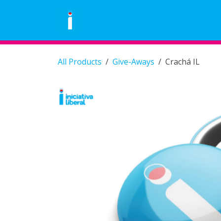
Skip to Content
Área Pessoal
Eventos
Loja
All Products
Give-Aways
Crachá IL