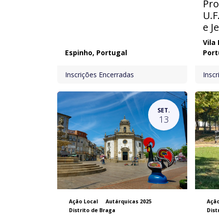
Pro
U.F
e J
Vila
Espinho
,
Portugal
Port
Inscrições Encerradas
Insc
SET.
13
Ação Local
Autárquicas 2025
Ação
Distrito de Braga
Dist