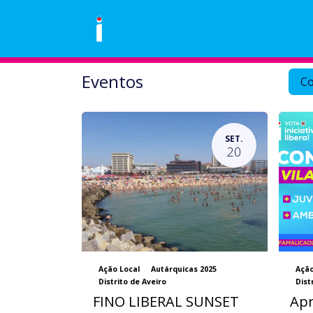
Skip to Content
Área Pessoal
Eventos
Loja
Eventos
C
SET.
20
Ação Local
Autárquicas 2025
Ação
Distrito de Aveiro
Dist
FINO LIBERAL SUNSET
Apr