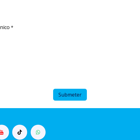
nico
*
Submeter