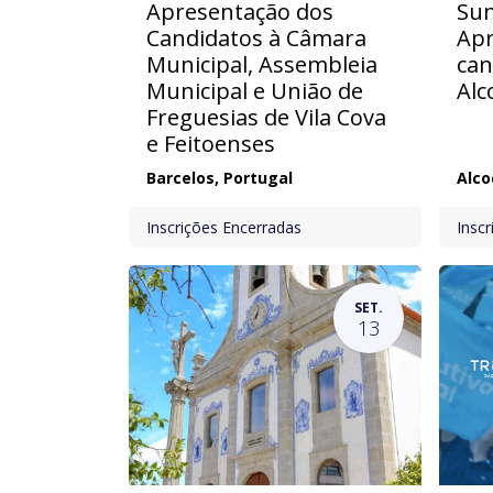
Apresentação dos
Sun
Candidatos à Câmara
Apr
Municipal, Assembleia
can
Municipal e União de
Alc
Freguesias de Vila Cova
e Feitoenses
Barcelos
,
Portugal
Alco
Inscrições Encerradas
Insc
SET.
13