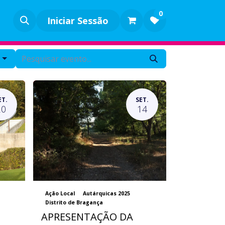
0
Iniciar Sessão
s
ET.
SET.
20
14
Ação Local
Autárquicas 2025
Distrito de Bragança
APRESENTAÇÃO DA