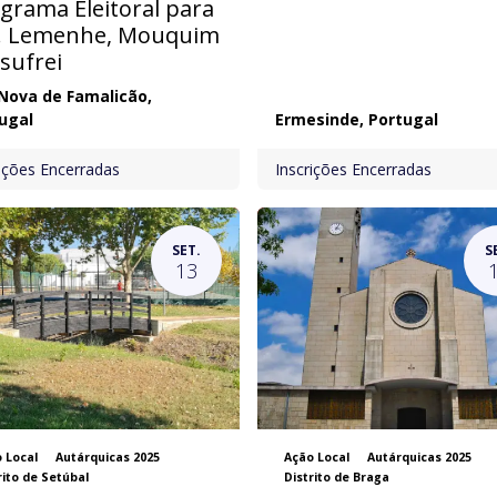
grama Eleitoral para
. Lemenhe, Mouquim
esufrei
 Nova de Famalicão
,
ugal
Ermesinde
,
Portugal
rições Encerradas
Inscrições Encerradas
SET.
S
13
 Local
Autárquicas 2025
Ação Local
Autárquicas 2025
rito de Setúbal
Distrito de Braga