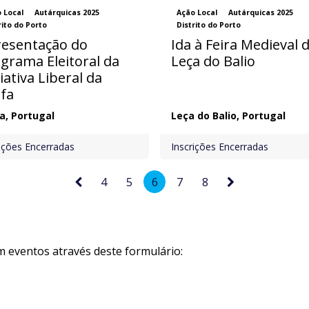
 Local
Autárquicas 2025
Ação Local
Autárquicas 2025
rito do Porto
Distrito do Porto
esentação do
Ida à Feira Medieval 
grama Eleitoral da
Leça do Balio
ciativa Liberal da
fa
a
,
Portugal
Leça do Balio
,
Portugal
rições Encerradas
Inscrições Encerradas
4
5
6
7
8
m eventos através deste formulário: