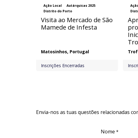
Ação Local
Autárquicas 2025
Ação
Distrito do Porto
Dist
Visita ao Mercado de São
Apr
Mamede de Infesta
pro
Ini
Tro
Matosinhos
,
Portugal
Trof
Inscrições Encerradas
Insc
Envia-nos as tuas questões relacionadas co
Nome
*