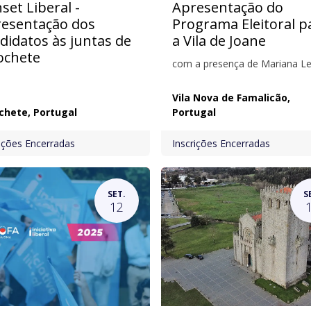
set Liberal -
Apresentação do
esentação dos
Programa Eleitoral p
didatos às juntas de
a Vila de Joane
ochete
com a presença de Mariana Le
Vila Nova de Famalicão
,
chete
,
Portugal
Portugal
rições Encerradas
Inscrições Encerradas
SET.
S
12