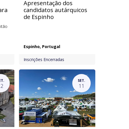
Apresentação dos
ara
candidatos autárquicos
de Espinho
itão
Espinho
,
Portugal
Inscrições Encerradas
ET.
SET.
12
11