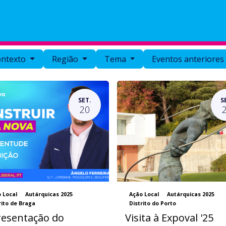
Helpdesk
Minutos
ontexto
Região
Tema
Eventos anteriore
SET.
S
20
 Local
Autárquicas 2025
Ação Local
Autárquicas 2025
rito de Braga
Distrito do Porto
esentação do
Visita à Expoval '25