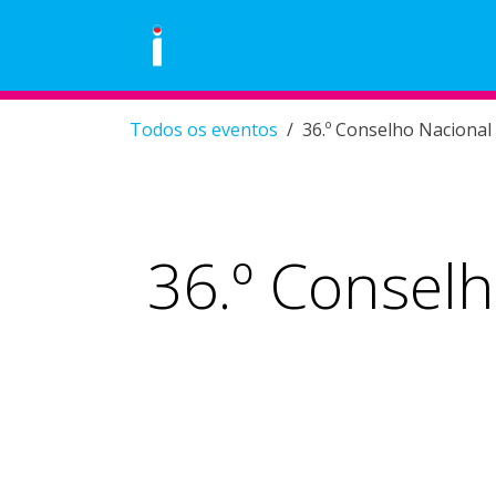
Skip to Content
Área Pessoal
Eventos
Loja
Todos os eventos
36.º Conselho Nacional
36.º Consel