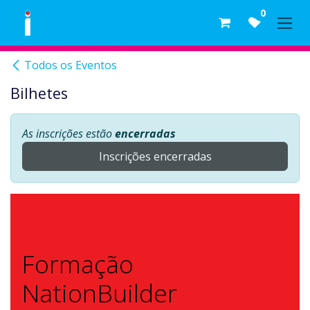
Skip to Content
0
Todos os Eventos
Bilhetes
As inscrições estão
encerradas
Inscrições encerradas
Formação
NationBuilder