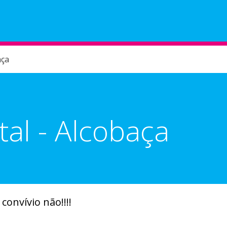
Helpdesk
Minutos
aça
tal - Alcobaça
onvívio não!!!!