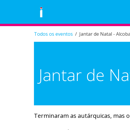
Skip to Content
Área Pessoal
Eventos
Loja
Todos os eventos
Jantar de Natal - Alcob
Jantar de Na
Terminaram as autárquicas, mas o c