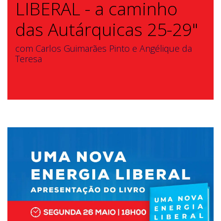
LIBERAL - a caminho
das Autárquicas 25-29"
com Carlos Guimarães Pinto e Angélique da
Teresa