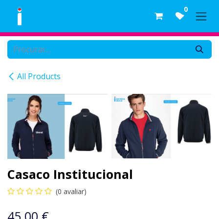
Skip to Content
0
All Products
Casaco Institucional
(0 avaliar)
45,00
€