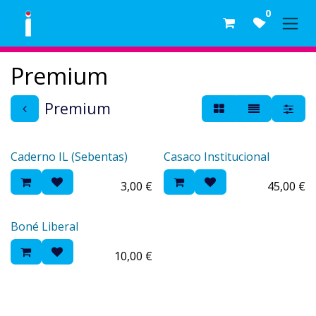
Skip to Content
0
Premium
Premium
Caderno IL (Sebentas)
Casaco Institucional
3,00
€
45,00
€
Boné Liberal
10,00
€